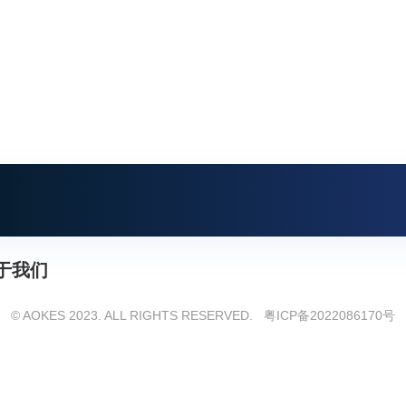
于我们
© AOKES 2023. ALL RIGHTS RESERVED.
粤ICP备2022086170号